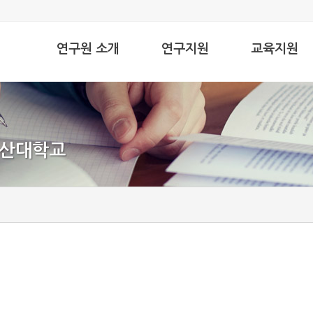
연구원 소개
연구지원
교육지원
인사말
대학중점연구소지원사업
공기업리더십과정
설립목적
연구 수주 실적
산·학·관연계 중소기업 수
연혁
자료실
자료실
부산대학교
조직
오시는 길