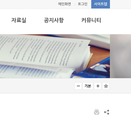
메인화면
로그인
사이트맵
자료실
공지사항
커뮤니티
연구지원
뉴스레터
자유게시판
출전략
경제통상연구
연구지원
포토갤러리
워킹페이퍼지원
교육지원
교육지원
연구원 서식